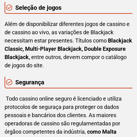
Seleção de jogos
Além de disponibilizar diferentes jogos de cassino e
de cassino ao vivo, as variações de Blackjack
necessitam estar presentes. Títulos como
Blackjack
Classic, Multi-Player Blackjack, Double Exposure
Blackjack,
entre outros, devem compor o catálogo
de jogos do site.
Segurança
Todo cassino online seguro é licenciado e utiliza
protocolos de seguraça para proteger os dados
pessoais e bancários dos clientes. As maiores
operadoras de cassino são regulamentadas por
órgãos competentes da indústria,
como Malta