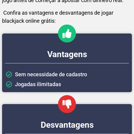
jogo antes de começar a apostar com dinheiro real.
Confira as vantagens e desvantagens de jogar
blackjack online grátis:
Vantagens
Sem necessidade de cadastro
Jogadas ilimitadas
Desvantagens