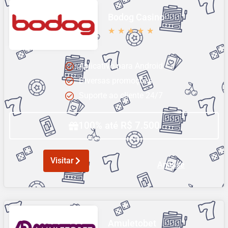
Bodog Casino
★
★
★
★
★
Aplicativo para Android
Diversas promoções
Suporte ao cliente 24/7
100% até R$ 7.500
Visitar
Análise
Amuletobet