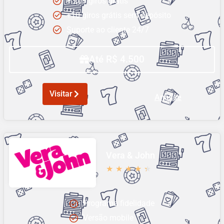
+ 200 giros grátis
+10 giros grátis sem depósito
Suporte ao cliente 24/7
Até R$ 4.500
Visitar
Análise
Vera & John
★
★
★
★
★
Programa fidelidade
Versão mobile