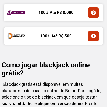
100% Até R$ 8.000
100% Até R$ 500
Como jogar blackjack online
grátis?
Blackjack grátis está disponível em muitas
plataformas de cassino online do Brasil. Para jogá-lo,
selecione o tipo de blackjack em que deseja testar
suas habilidades e
clique em versão demo
. Pronto!