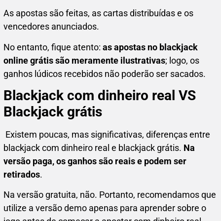
As apostas são feitas, as cartas distribuídas e os
vencedores anunciados.
No entanto, fique atento:
as apostas no blackjack
online grátis são meramente ilustrativas
; logo, os
ganhos lúdicos recebidos não poderão ser sacados.
Blackjack com dinheiro real VS
Blackjack grátis
Existem poucas, mas significativas, diferenças entre
blackjack com dinheiro real e blackjack grátis.
Na
versão paga, os ganhos são reais e podem ser
retirados
.
Na versão gratuita, não. Portanto, recomendamos que
utilize a versão demo apenas para aprender sobre o