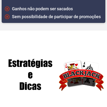
Ganhos não podem ser sacados
Sem possibilidade de participar de promoções
Dicas e estratégias para ganhar
no Blackjack
Existem algumas dicas que aumentam as chances de
ganhos dos jogadores de blackjack. Entre elas, está