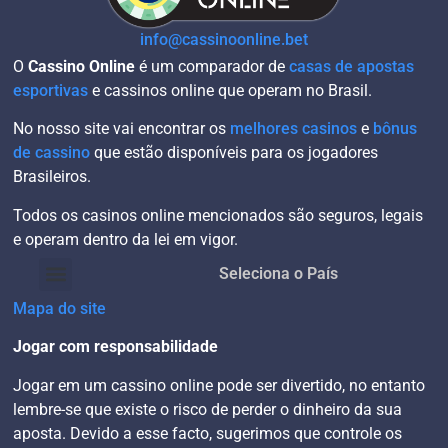
info@cassinoonline.bet
O
Cassino Online
é um comparador de
casas de apostas
esportivas
e cassinos online que operam no Brasil.
No nosso site vai encontrar os
melhores casinos
e
bônus
de cassino
que estão disponíveis para os jogadores
Brasileiros.
Todos os casinos online mencionados são seguros, legais
e operam dentro da lei em vigor.
MELHORES CASSINOS
CASSINOS ONLINE
CASAS DE APOSTAS
Seleciona o País
Mapa do site
Jogar com responsabilidade
Jogar em um cassino online pode ser divertido, no entanto
lembre-se que existe o risco de perder o dinheiro da sua
aposta. Devido a esse facto, sugerimos que controle os