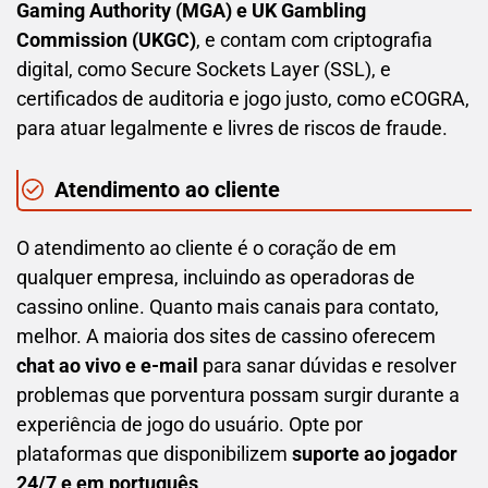
Gaming Authority (MGA) e UK Gambling
Commission (UKGC)
, e contam com criptografia
digital, como Secure Sockets Layer (SSL), e
certificados de auditoria e jogo justo, como eCOGRA,
para atuar legalmente e livres de riscos de fraude.
Atendimento ao cliente
O atendimento ao cliente é o coração de em
qualquer empresa, incluindo as operadoras de
cassino online. Quanto mais canais para contato,
melhor. A maioria dos sites de cassino oferecem
chat ao vivo e e-mail
para sanar dúvidas e resolver
problemas que porventura possam surgir durante a
experiência de jogo do usuário. Opte por
plataformas que disponibilizem
suporte ao jogador
24/7 e em português
.