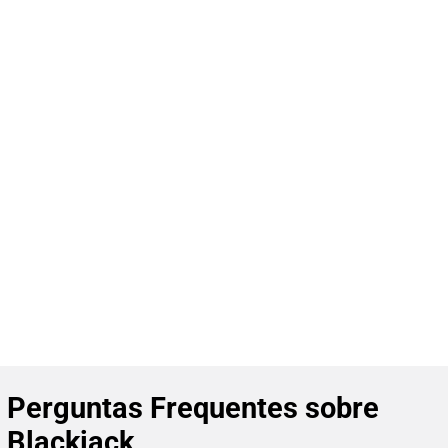
É legal jogar blackjack online no
Brasil?
No Brasil, é possível jogar blackjack online em
sites
hospedados em países estrangeiros
. Tendo em vista
que ainda não há legislação que regulamente o
mercado de jogos de cassino em território nacional,
a
atividade encontra-se no limbo legal
.
Portanto, selecione cassinos online recomendados
aqui na nossa página para obter a melhor experiência
de jogo possível.
Perguntas Frequentes sobre
Blackjack