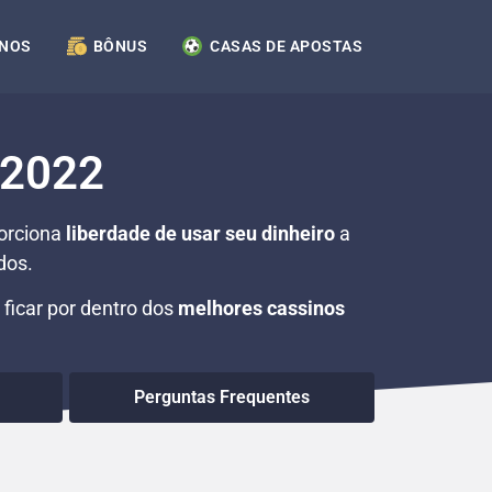
INOS
BÔNUS
CASAS DE APOSTAS
 2022
porciona
liberdade de usar seu dinheiro
a
dos.
a ficar por dentro dos
melhores cassinos
Perguntas Frequentes