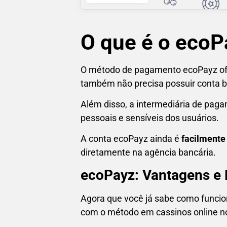
O que é o ecoP
O método de pagamento ecoPayz o
também não precisa possuir conta ba
Além disso, a intermediária de paga
pessoais e sensíveis dos usuários.
A conta ecoPayz ainda é
facilmente
diretamente na agência bancária.
ecoPayz: Vantagens e
Agora que você já sabe como funcio
com o método em cassinos online no