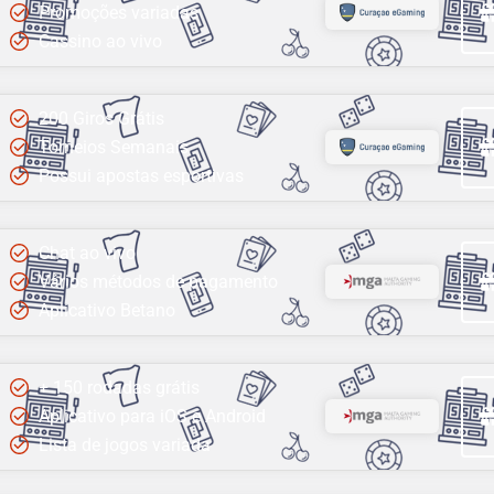
Promoções variadas
Cassino ao vivo
200 Giros Grátis
Torneios Semanais
Possui apostas esportivas
Chat ao vivo
Vários métodos de pagamento
Aplicativo Betano
+ 150 rodadas grátis
Aplicativo para iOS e Android
Lista de jogos variada