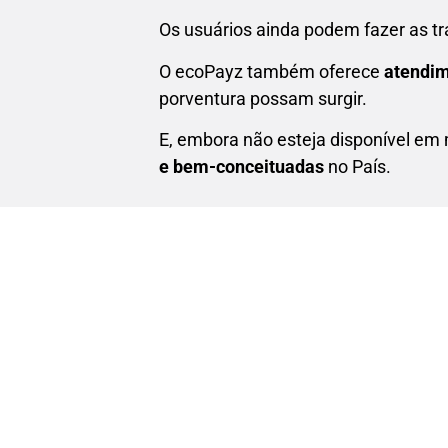
Os usuários ainda podem fazer as t
O ecoPayz também oferece
atendim
porventura possam surgir.
E, embora não esteja disponível em 
e bem-conceituadas
no País.
Como fazer pa
Para fazer pagamentos com ecoPayz
Após finalizar o cadastro, você est
forma de pagamento.
Os valores mí
Saiba mais detalhes a seguir!