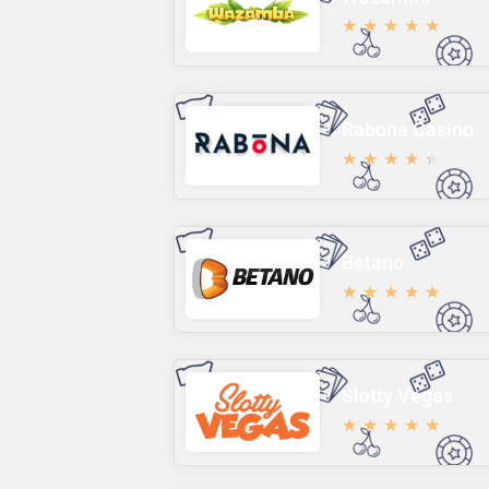
★
★
★
★
★
Rabona Casino
★
★
★
★
★
Betano
★
★
★
★
★
Slotty Vegas
★
★
★
★
★