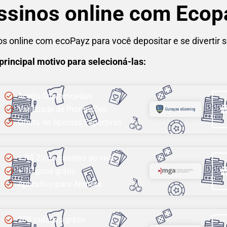
ssinos online com Ecop
s online com ecoPayz para você depositar e se divertir
rincipal motivo para selecioná-las:
Aceita Criptomoedas
Variedade de Promoções
Oferta de Apostas Esportivas
+ R$ 20 no cassino ao vivo
+ 10 giros grátis
Aplicativo para Android
200 rodadas grátis