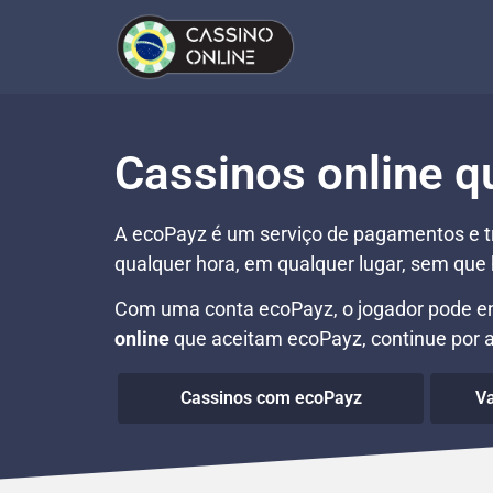
Cassinos online 
A ecoPayz é um serviço de pagamentos e t
qualquer hora, em qualquer lugar, sem que 
Com uma conta ecoPayz, o jogador pode en
online
que aceitam ecoPayz, continue por a
Cassinos com ecoPayz
V