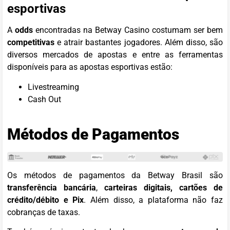
esportivas
A
odds
encontradas na Betway Casino costumam ser bem
competitivas
e atrair bastantes jogadores. Além disso, são
diversos mercados de apostas e entre as ferramentas
disponíveis para as apostas esportivas estão:
Livestreaming
Cash Out
Métodos de Pagamentos
Os métodos de pagamentos da Betway Brasil são
transferência bancária
,
carteiras digitais, cartões de
crédito/débito e Pix
. Além disso, a plataforma não faz
cobranças de taxas.