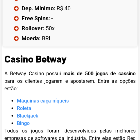
Dep. Mínimo:
R$ 40
Free Spins:
-
Rollover:
50x
Moeda:
BRL
Casino Betway
A Betway Casino possui
mais de 500 jogos de cassino
para os clientes jogarem e apostarem. Entre as opções
estão:
Máquinas caça-níqueis
Roleta
Blackjack
Bingo
Todos os jogos foram desenvolvidos pelas melhores
empresas de softwares da indústria. Entre elas estão Red