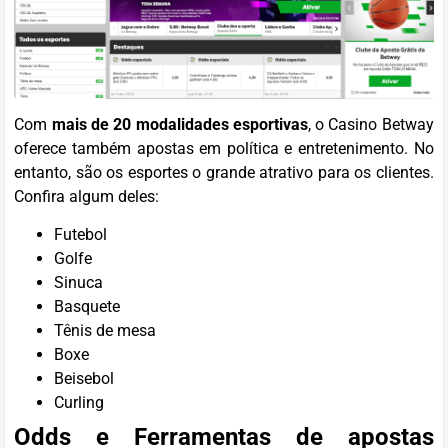
Com
mais de 20 modalidades esportivas
, o Casino Betway
oferece também apostas em política e entretenimento. No
entanto, são os esportes o grande atrativo para os clientes.
Confira algum deles:
Futebol
Golfe
Sinuca
Basquete
Tênis de mesa
Boxe
Beisebol
Curling
Odds e Ferramentas de apostas