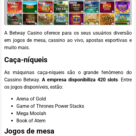
A Betway Casino oferece para os seus usuários diversão
em jogos de mesa, cassino ao vivo, apostas esportivas e
muito mais.
Caça-níqueis
As máquinas caça-níqueis são o grande fenômeno do
Cassino Betway.
A empresa disponibiliza 420 slots
. Entre
os jogos disponíveis, estão:
Arena of Gold
Game of Thrones Power Stacks
Mega Moolah
Book of Atem
Jogos de mesa