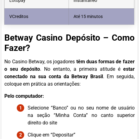
Lotopay
Instantâneo
VCreditos
Até 15 minutos
Betway Casino Depósito – Como
Fazer?
No Casino Betway, os jogadores
têm duas formas de fazer
o seu depósito
. No entanto, a primeira atitude é
estar
conectado na sua conta da Betway Brasil
. Em seguida,
coloque em prática as orientações:
Pelo computador:
Selecione “Banco” ou no seu nome de usuário
na seção “Minha Conta” no canto superior
direito do site
Clique em “Depositar”