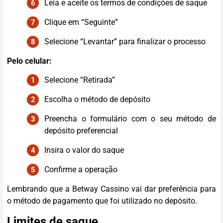
Leia e aceite os termos de condições de saque
Clique em “Seguinte”
Selecione “Levantar” para finalizar o processo
Pelo celular:
Selecione “Retirada”
Escolha o método de depósito
Preencha o formulário com o seu método de
depósito preferencial
Insira o valor do saque
Confirme a operação
Lembrando que a Betway Cassino vai dar preferência para
o método de pagamento que foi utilizado no depósito.
Limites de saque