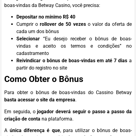
boas-vindas da Betway Casino, você precisa:
Depositar no mínimo R$ 40
Cumprir o
rollover de 50 vezes
o valor da oferta de
cada um dos bônus
Selecionar
“Eu desejo receber o bônus de boas-
vindas e aceito os termos e condições” no
cadastramento
Reivindicar o bônus de boas-vindas em até 7 dias
a
partir do registro no site
Como Obter o Bônus
Para obter o bônus de boas-vindas do Cassino Betway
basta acessar o site da empresa
.
Em seguida, o
jogador deverá seguir o passo a passo da
criação de conta
na plataforma.
A
única diferença é que
, para utilizar o bônus de boas-