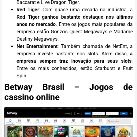
Baccarat e Live Dragon Tiger.
Red Tiger
: Com quase uma década na indústria, a
Red Tiger ganhou bastante destaque nos últimos
anos no mercado
. Entre os jogos mais populares da
empresa estão Gonzo’s Quest Megaways e Madame
Destiny Megaways.
Net Entertainment
: Também chamada de NetEnt, a
empresa investe bastante nos slots. Além disso,
a
empresa sempre traz inovação para seus slots
.
Entre os mais conhecidos, estão Starburst e Fruit
Spin.
Betway Brasil – Jogos de
cassino online