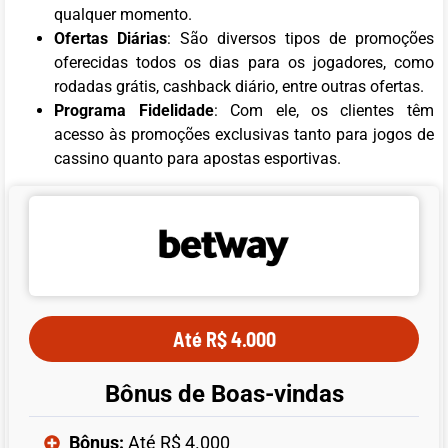
qualquer momento.
Ofertas Diárias
: São diversos tipos de promoções
oferecidas todos os dias para os jogadores, como
rodadas grátis, cashback diário, entre outras ofertas.
Programa Fidelidade
: Com ele, os clientes têm
acesso às promoções exclusivas tanto para jogos de
cassino quanto para apostas esportivas.
Até R$ 4.000
Bônus de Boas-vindas
Bônus:
Até R$ 4.000