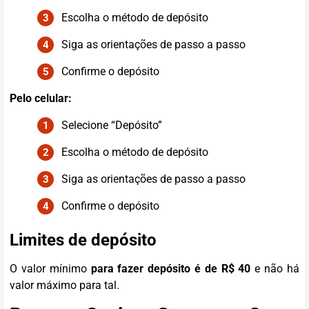
Escolha o método de depósito
Siga as orientações de passo a passo
Confirme o depósito
Pelo celular:
Selecione “Depósito”
Escolha o método de depósito
Siga as orientações de passo a passo
Confirme o depósito
Limites de depósito
O valor mínimo
para fazer depósito é de R$ 40
e não há
valor máximo para tal.